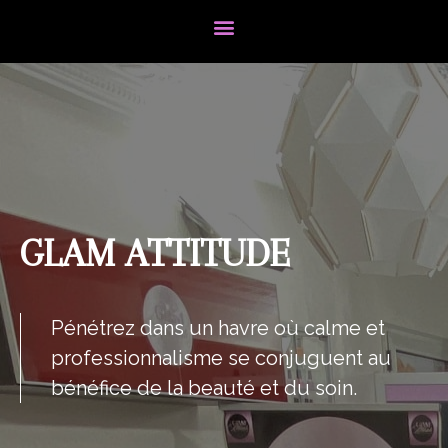
GLAM ATTITUDE
Pénétrez dans un havre où calme et
professionnalisme se conjuguent au
bénéfice de la beauté et du soin.