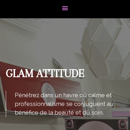
GLAM ATTITUDE
Pénétrez dans un havre où calme et
professionnalisme se conjuguent au
bénéfice de la beauté et du soin.