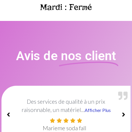
Mardi : Fermé
Avis de
nos client
Excellent institut de beauté !Le cadre est
idéal et décoré...
Afficher Plus
Amish Mayel