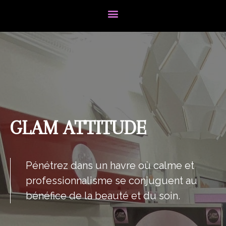
GLAM ATTITUDE
Pénétrez dans un havre où calme et
professionnalisme se conjuguent au
bénéfice de la beauté et du soin.