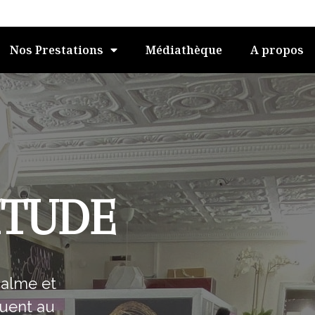
Nos Prestations
Médiathèque
A propos
ITUDE
calme et
guent au