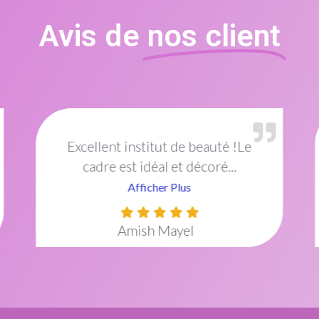
Avis de
nos client
Topissiiiiiiime
... C'est un
établissement que je
recommande vivement pour...
Afficher Plus
Aminatou NDIAYE