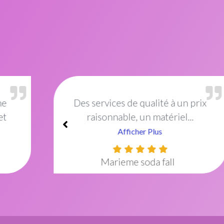
rix
Excellent institut de beauté !Le
cadre est idéal et décoré...
Afficher Plus
Amish Mayel