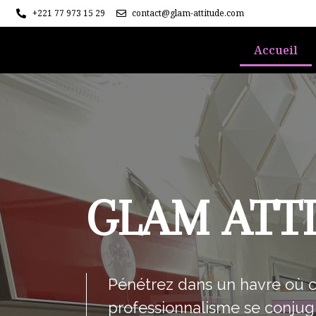
+221 77 973 15 29
contact@glam-attitude.com
Accueil
GLAM ATT
Pénétrez dans un havre où 
professionnalisme se conju