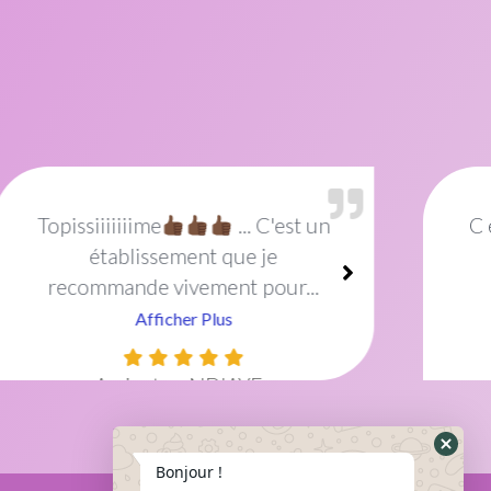
C est avec un grand plaisir que j
ai eu...
Afficher Plus
Dipina Sophie
Bonjour !