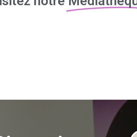
isitez notre
Médiathèq