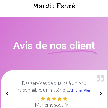
Mardi : Fermé
Avis de
nos client
Excellent institut de beauté !Le cadre est
idéal et décoré...
Afficher Plus
Amish Mayel