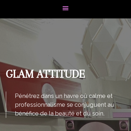
GLAM ATTITUDE
Pénétrez dans un havre où calme et
professionnalisme se conjuguent au
bénéfice de la beauté et du soin.