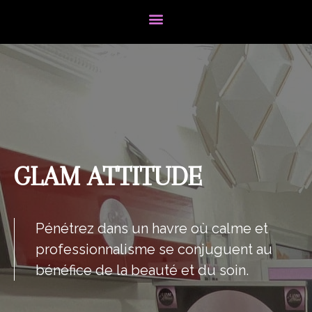
GLAM ATTITUDE
Pénétrez dans un havre où calme et
professionnalisme se conjuguent au
bénéfice de la beauté et du soin.