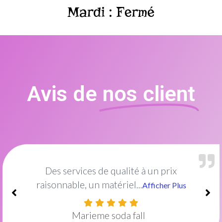
Mardi : Fermé
Avis de
nos client
Excellent institut de beauté !Le cadre est
idéal et décoré...
Afficher Plus
Amish Mayel