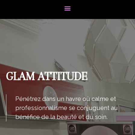
GLAM ATTITUDE
Pénétrez dans un havre où calme et
professionnalisme se conjuguent au
bénéfice de la beauté et du soin.