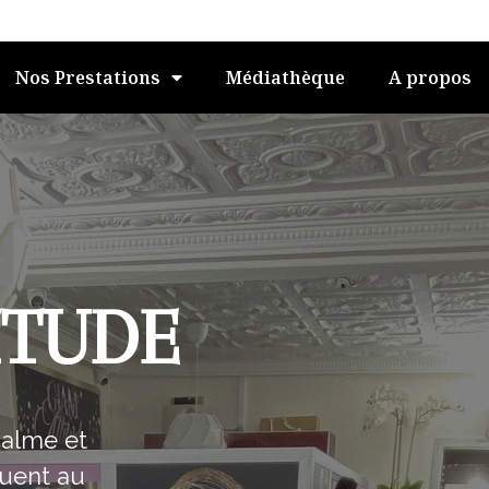
Nos Prestations
Médiathèque
A propos
ITUDE
calme et
guent au