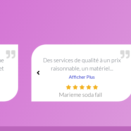
rix
Excellent institut de beauté !Le
cadre est idéal et décoré...
Afficher Plus
Amish Mayel