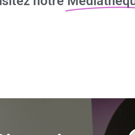
isitez notre
Médiathèq