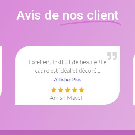
Avis de
nos client
Topissiiiiiiime
... C'est un
établissement que je
recommande vivement pour...
Afficher Plus
Aminatou NDIAYE