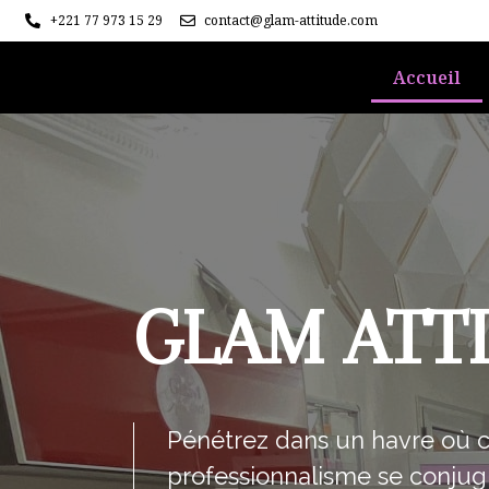
+221 77 973 15 29
contact@glam-attitude.com
Accueil
GLAM ATT
Pénétrez dans un havre où 
professionnalisme se conju